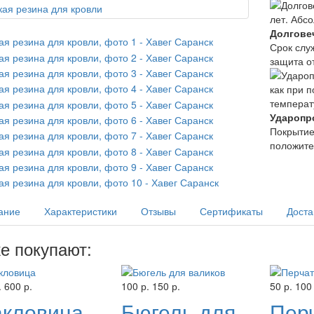
Долгове
Срок слу
защита о
Ударопр
Покрытие
положите
ание
Характеристики
Отзывы
Сертификаты
Доста
е покупают:
.
600 р.
100 р.
150 р.
50 р.
100 
кловица
Бюгель для
Пер