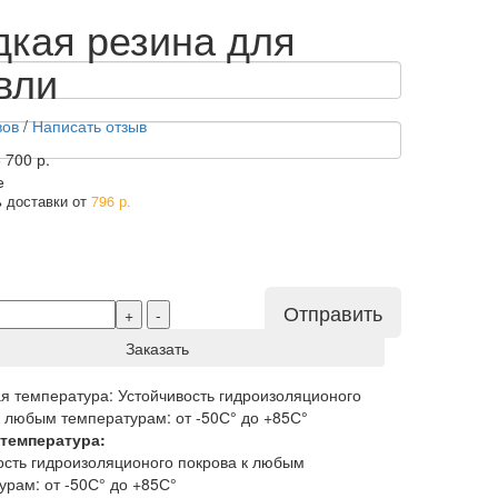
кая резина для
вли
вов
/
Написать отзыв
 700 р.
е
 доставки от
796 р.
Отправить
Заказать
 температура:
ость гидроизоляционого покрова к любым
урам: от -50С° до +85С°