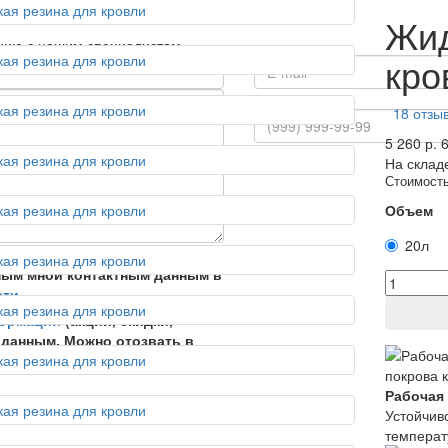
Жид
тацию с нашим специалистом
кро
+7
18 отзы
5 260 р.
6
На склад
Стоимость
Объем
20л
 данных и сервисные
ным мной контактным данным в
сти
формации
(акции, скидки,
 данным. Можно отозвать в
Рабочая
Устойчив
температ